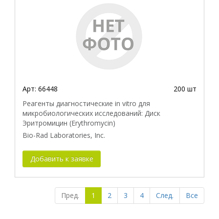
Арт:
66448
200 шт
Реагенты диагностические in vitro для
микробиологических исследований: Диск
Эритромицин (Erythromycin)
Bio-Rad Laboratories, Inc.
Добавить к заявке
Пред.
1
2
3
4
След.
Все