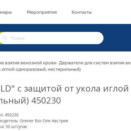
инары
Мероприятия
Контакты
г
ма взятия венозной крови
Держатели для систем взятия в
а иглой одноразовый, нестерильный)
LD" с защитой от укола иглой
льный) 450230
л: 450230
одитель: Greiner Bio-One Австрия
а: 50 шт/упак