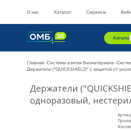
О нас
Каталог
Сервисы
Веб
Катало
Главная
Системы взятия биоматериала
Систе
Держатели ("QUICKSHIELD" с защитой от укол
Держатели ("QUICKSHIE
одноразовый, нестери
Артику
Произв
Фасовк