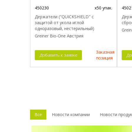
450230
x50 упак.
4502
Держатели ("QUICKSHIELD" с
Держ
защитой от укола иглой
сбро
одноразовый, нестерильный)
Grei
Greiner Bio-One Австрия
Заказная
Добавить к заявке
До
позиция
Все
Новости компании
Новости проду