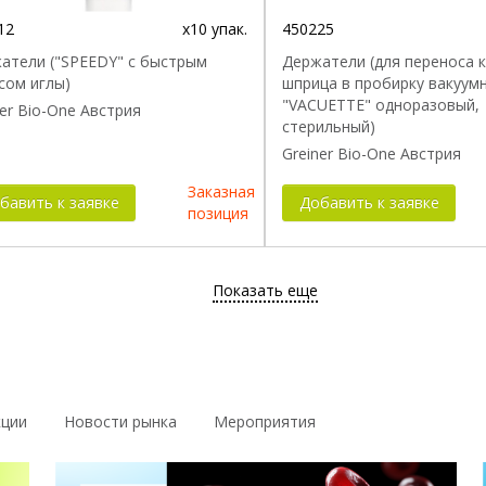
12
x10 упак.
450225
атели ("SPEEDY" с быстрым
Держатели (для переноса к
сом иглы)
шприца в пробирку вакуум
"VACUETTE" одноразовый,
ner Bio-One Австрия
стерильный)
Greiner Bio-One Австрия
Заказная
бавить к заявке
Добавить к заявке
позиция
Показать еще
кции
Новости рынка
Мероприятия