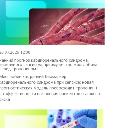
20.07.2026 12:00
Ранний прогноз кардиоренального синдрома,
вызванного сепсисом: преимущество миоглобина
перед тропонином I
Миоглобин как ранний биомаркер
кардиоренального синдрома при сепсисе: новая
прогностическая модель превосходит тропонин I
по эффективности выявления пациентов высокого
риска