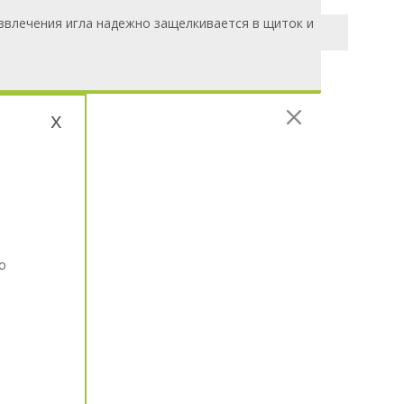
звлечения игла надежно защелкивается в щиток и
x
о