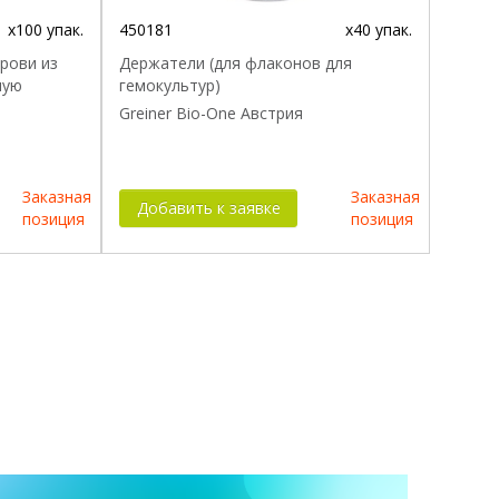
x100 упак.
450181
x40 упак.
рови из
Держатели (для флаконов для
ную
гемокультур)
Greiner Bio-One Австрия
Заказная
Заказная
Добавить к заявке
позиция
позиция