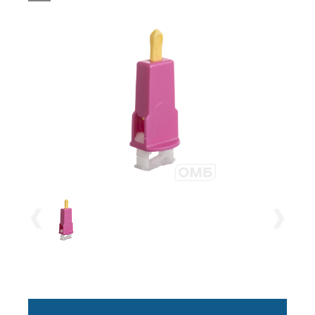
ланцет-лезвие) 450427