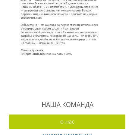
сложившийся за эти годы открытый диалог с вами –
нашими надежными партнерами, и убеждены, что бизнес
— это прежде всего отношения между людьми. В эпоху
перемен именно ваш голос помогал и помогает нам верно
определять курс.
ОМБ сегодня — это команда экспертов отрасли, находящаяся
в непрерывном поиске решений для вашей
бесперебойной работы, от которой в конечном итоге зависят
здоровье и благополучие людей. Наша цель — оправдывать
ваше доверие, чтобы вы могли полностью сосредоточиться
на главном — помощи пациентам.
Михаил Кузовлев,
Генеральный директор компании ОМБ
НАША КОМАНДА
о нас