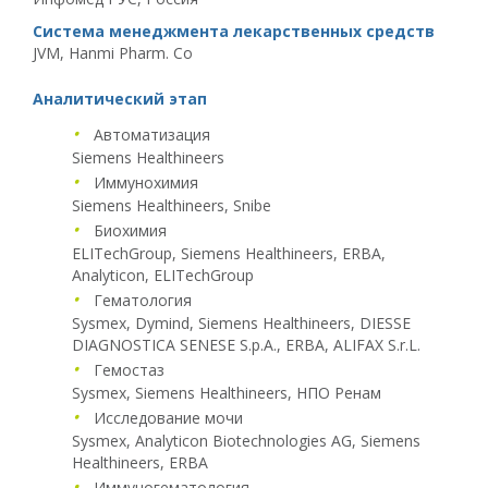
Система менеджмента лекарственных средств
JVM, Hanmi Pharm. Co
Аналитический этап
•
Автоматизация
Siemens Healthineers
•
Иммунохимия
Siemens Healthineers
,
Snibe
•
Биохимия
ELITechGroup
,
Siemens Healthineers
,
ERBA
,
Analyticon
,
ELITechGroup
•
Гематология
Sysmex
,
Dymind
,
Siemens Healthineers
,
DIESSE
DIAGNOSTICA SENESE S.p.A.
,
ERBA
,
ALIFAX S.r.L.
•
Гемостаз
Sysmex
,
Siemens Healthineers
,
НПО Ренам
•
Исследование мочи
Sysmex
,
Analyticon Biotechnologies AG
,
Siemens
Healthineers
,
ERBA
•
Иммуногематология