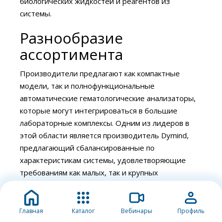
биологических жидкостей и реагентов из
системы.
Разнообразие
ассортимента
Производители предлагают как компактные
модели, так и полнофункциональные
автоматические гематологические анализаторы,
которые могут интегрироваться в большие
лабораторные комплексы. Одним из лидеров в
этой области является производитель Dymind,
предлагающий сбалансированные по
характеристикам системы, удовлетворяющие
требованиям как малых, так и крупных
лабораторий. Оборудование Dymind сочетает в
себе высокую точность, надежность и
оптимальную цену.
Главная
Каталог
Вебинары
Профиль