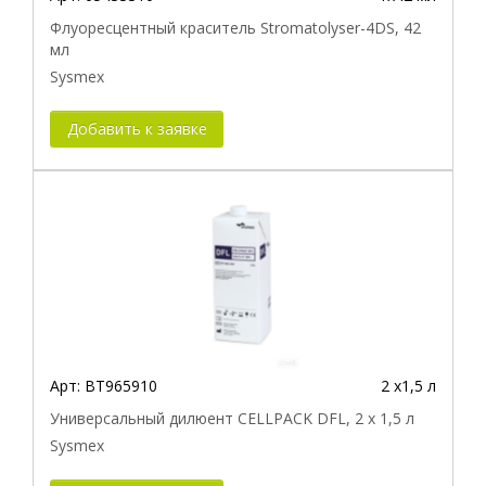
Флуоресцентный краситель Stromatolyser-4DS, 42
мл
Sysmex
Добавить к заявке
Арт:
BT965910
2 х1,5 л
Универсальный дилюент CELLPACK DFL, 2 x 1,5 л
Sysmex