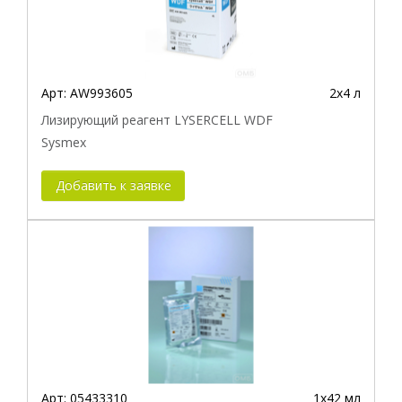
Арт:
AW993605
2х4 л
Лизирующий реагент LYSERCELL WDF
Sysmex
Добавить к заявке
Арт:
05433310
1х42 мл