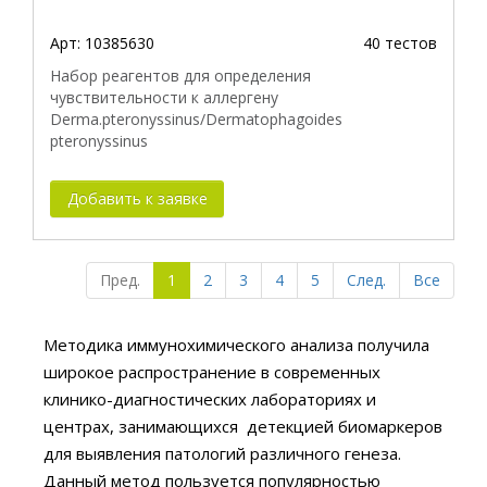
Арт:
10385630
40 тестов
Набор реагентов для определения
чувствительности к аллергену
Derma.pteronyssinus/Dermatophagoides
pteronyssinus
Добавить к заявке
Пред.
1
2
3
4
5
След.
Все
Методика иммунохимического анализа получила
широкое распространение в современных
клинико-диагностических лабораториях и
центрах, занимающихся детекцией биомаркеров
для выявления патологий различного генеза.
Данный метод пользуется популярностью