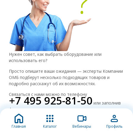
Нужен совет, как выбрать оборудование или
использовать его?
Просто опишите ваши ожидания — эксперты Компании
ОМБ подберут несколько подходящих товаров и
подробно расскажут об их возможностях.
Связаться с нами можно по телефону
+7 495 925-81-50
или заполнив
форму.
Смотреть все
Вопросы и ответы
Главная
Каталог
Вебинары
Профиль