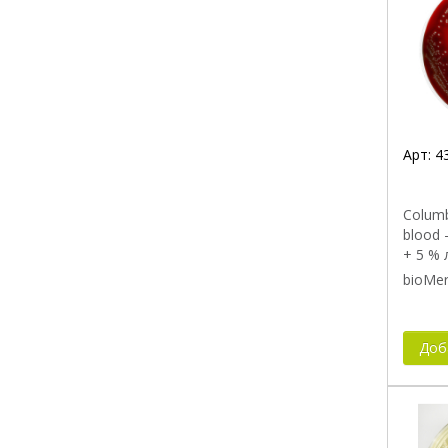
Арт:
4
Columb
blood 
+ 5 %
bioMer
Доб