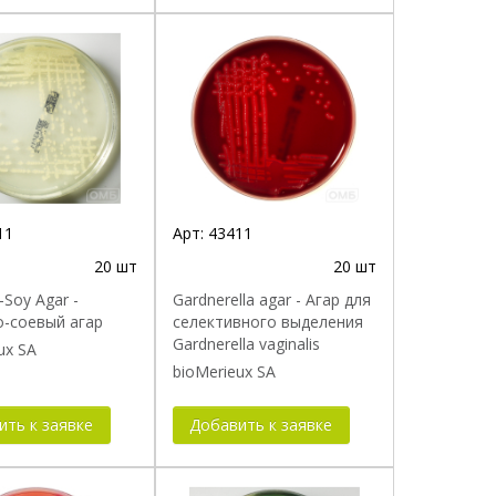
11
Арт:
43411
20 шт
20 шт
-Soy Agar -
Gardnerella agar - Агар для
о-соевый агар
селективного выделения
Gardnerella vaginalis
ux SA
bioMerieux SA
ить к заявке
Добавить к заявке