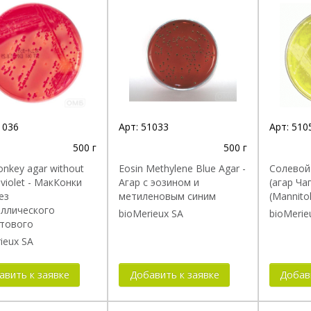
зводитель
Биоматериал
1036
Арт:
51033
Арт:
510
500 г
500 г
nkey agar without
Eosin Methylene Blue Agar -
Солевой
l violet - МакКонки
Агар с эозином и
(агар Ча
ез
метиленовым синим
(Mannitol
аллического
bioMerieux SA
bioMerie
тового
ieux SA
авить к заявке
Добавить к заявке
Добав