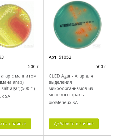
53
Арт:
51052
500 г
500 г
 агар с маннитом
CLED Аgar - Агар для
пмана агар)
выделения
 salt agar)(500 г.)
микроорганизмов из
мочевого тракта
ux SA
bioMerieux SA
ить к заявке
Добавить к заявке