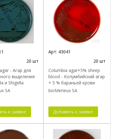
11
Арт:
43041
20 шт
20 шт
agar - Агар для
Columbia agar+5% sheep
вного выделения
blood - Колумбийский агар
a и Shigella
+ 5 % бараньей крови
ux SA
bioMerieux SA
ить к заявке
Добавить к заявке