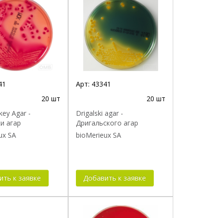
41
Арт:
43341
20 шт
20 шт
ey Agar -
Drigalski agar -
и агар
Дригальского агар
ux SA
bioMerieux SA
ить к заявке
Добавить к заявке