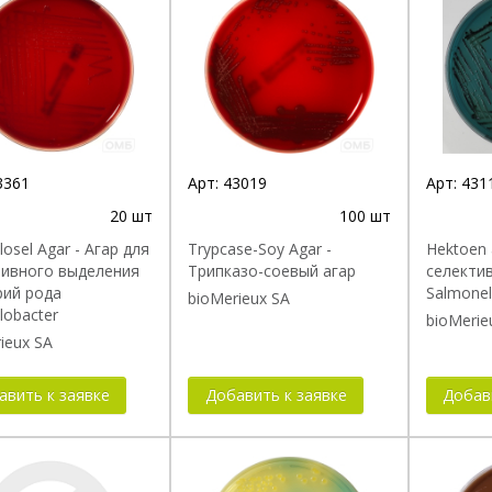
3361
Арт:
43019
Арт:
431
20 шт
100 шт
osel Agar - Агар для
Trypcase-Soy Agar -
Hektoen 
тивного выделения
Трипказо-соевый агар
селекти
рий рода
Salmonell
bioMerieux SA
lobacter
bioMerie
ieux SA
авить к заявке
Добавить к заявке
Добав