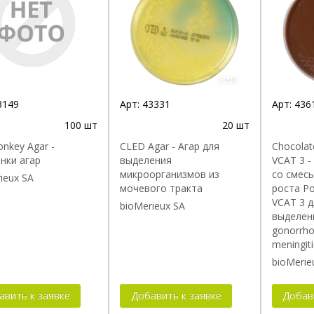
3149
Арт:
43331
Арт:
436
100 шт
20 шт
nkey Agar -
CLED Аgar - Агар для
Chocolat
нки агар
выделения
VCAT 3 
микроорганизмов из
со смес
ieux SA
мочевого тракта
роста Po
VCAT 3 д
bioMerieux SA
выделени
gonorrho
meningiti
bioMerie
авить к заявке
Добавить к заявке
Добав