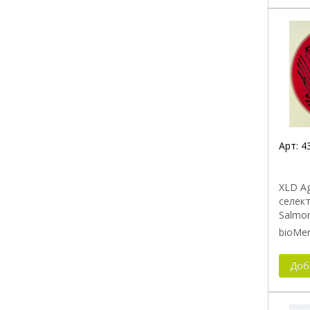
Арт:
4
XLD Ag
селек
Salmon
bioMer
Доб