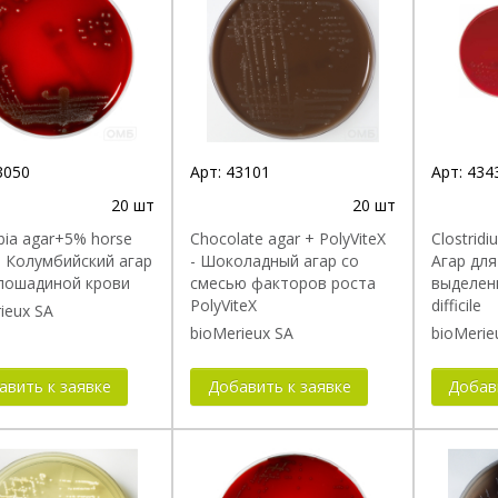
3050
Арт:
43101
Арт:
434
20 шт
20 шт
ia agar+5% horse
Chocolate agar + PolyViteX
Clostridiu
- Колумбийский агар
- Шоколадный агар со
Агар для
 лошадиной крови
смесью факторов роста
выделени
PolyViteX
difficile
ieux SA
bioMerieux SA
bioMerie
авить к заявке
Добавить к заявке
Добав