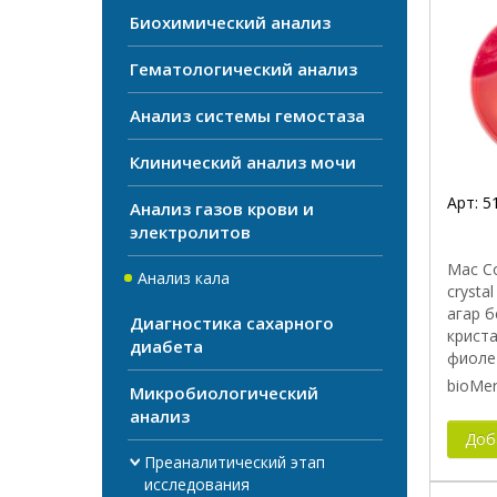
Биохимический анализ
Прои
Гематологический анализ
Анализ системы гемостаза
Клинический анализ мочи
Арт:
5
Анализ газов крови и
электролитов
Mac Сo
Анализ кала
crysta
агар б
Диагностика сахарного
крист
диабета
фиоле
bioMer
Микробиологический
анализ
Доб
Преаналитический этап
исследования