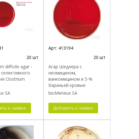
31
Арт:
413194
20 шт
20 шт
m difficile agar -
Агар Шедлера с
 селективного
неомицином,
я Clostrium
ванкомицином и 5-%
бараньей кровью
ux SA
bioMerieux SA
ить к заявке
Добавить к заявке