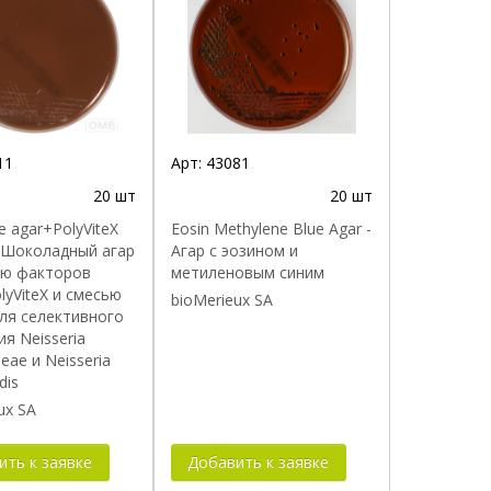
11
Арт:
43081
20 шт
20 шт
e agar+PolyViteX
Eosin Methylene Blue Agar -
- Шоколадный агар
Агар с эозином и
ью факторов
метиленовым синим
lyViteX и смесью
bioMerieux SA
ля селективного
я Neisseria
eae и Neisseria
dis
ux SA
ить к заявке
Добавить к заявке