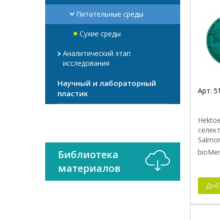
Питательные среды
Сухие среды
Аналитический этап
исследования
Научный и лабораторный
Арт:
5
пластик
Hektoe
селек
Salmon
bioMer
Библиотека
материалов
Доб