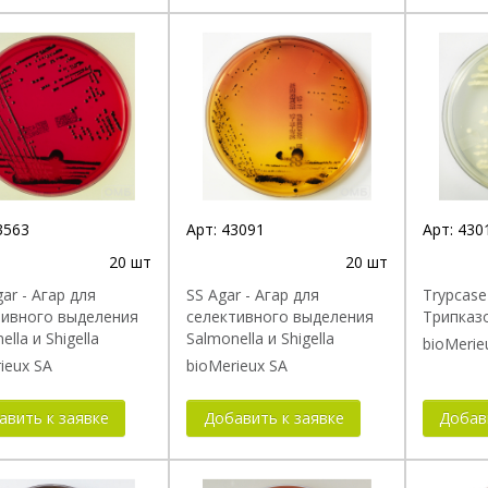
3563
Арт:
43091
Арт:
430
20 шт
20 шт
ar - Агар для
SS Agar - Агар для
Trypcase
тивного выделения
селективного выделения
Трипказ
ella и Shigella
Salmonella и Shigella
bioMerie
ieux SA
bioMerieux SA
авить к заявке
Добавить к заявке
Добав