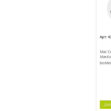
Арт:
4
Mac Co
МакКо
bioMer
Доб