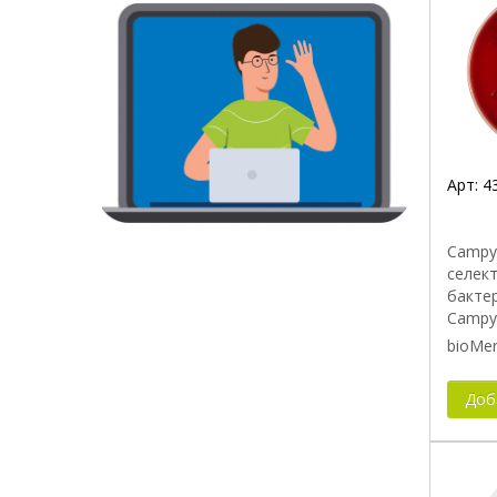
Арт:
4
Campyl
селек
бакте
Campy
bioMer
Доб