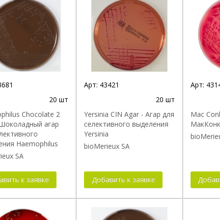
3681
Арт:
43421
Арт:
431
20 шт
20 шт
hilus Chocolate 2
Yersinia CIN Agar - Агар для
Mac Conk
 Шоколадный агар
селективного выделения
МакКонк
елективного
Yersinia
bioMerie
ения Haemophilus
bioMerieux SA
ieux SA
авить к заявке
Добавить к заявке
Добав