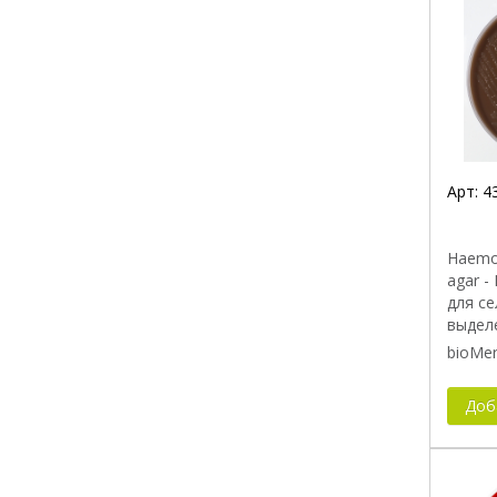
Арт:
4
Haemop
agar -
для с
выдел
bioMer
Доб