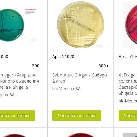
1050
Арт:
51020
Арт:
510
500 г
500 г
n agar - Агар для
Sabouraud 2 Agar - Сабуро
XLD aga 
тивного выделения
2 агар
селекти
ella и Shigella
бактерий
bioMerieux SA
Shigella 5
ieux SA
bioMerie
авить к заявке
Добавить к заявке
Добав