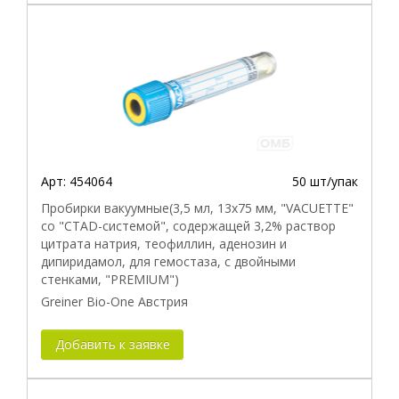
Арт:
454064
50 шт/упак
Пробирки вакуумные(3,5 мл, 13х75 мм, "VACUETTE"
со "CTAD-системой", содержащей 3,2% раствор
цитрата натрия, теофиллин, аденозин и
дипиридамол, для гемостаза, с двойными
стенками, "PREMIUM")
Greiner Bio-One Австрия
Добавить к заявке