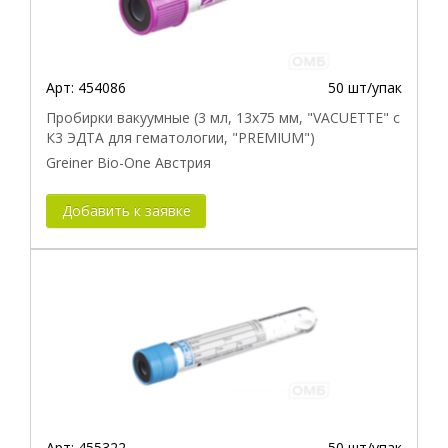
Арт:
454086
50 шт/упак
Пробирки вакуумные (3 мл, 13х75 мм, "VACUETTE" с
К3 ЭДТА для гематологии, "PREMIUM")
Greiner Bio-One Австрия
Добавить к заявке
Арт:
455322
50 шт/упак