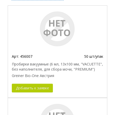
Производитель
Цвет крышки
Размер
Биоматериал
Система взятия биоматериала
Объем пробирки
Арт:
456007
50 шт/упак
Маркировка иглы
Пробирки вакуумные (6 мл, 13х100 мм, "VACUETTE",
Объем пробирки для сбора мочи
без наполнителя, для сбора мочи, "PREMIUM")
Совместимость с прибором
Greiner Bio-One Австрия
Тип иглы для взятия венозной крови
Добавить к заявке
Материал