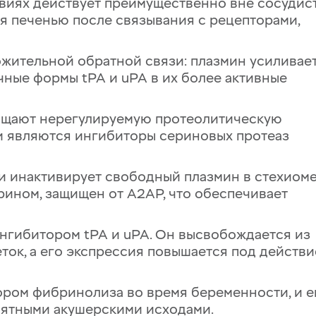
овиях действует преимущественно вне сосудис
я печенью после связывания с рецепторами,
жительной обратной связи: плазмин усиливае
ные формы tPA и uPA в их более активные
щают нерегулируемую протеолитическую
и являются ингибиторы сериновых протеаз
 и инактивирует свободный плазмин в стехиом
брином, защищен от A2AP, что обеспечивает
ингибитором tPA и uPA. Он высвобождается из
еток, а его экспрессия повышается под действ
ором фибринолиза во время беременности, и е
иятными акушерскими исходами.