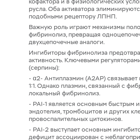
кофактора и в физиологических усл
русла. Оба активатора элиминируютс
подобными рецептору ЛПНП.
Важную роль играют механизмы поло
фибринолиз, превращая одноцепочеч
двухцепочечные аналоги.
Ингибиторы фибринолиза предотвра
активность. Ключевыми регуляторам
(серпины):
- α2- Антиплазмин (A2AP) связывает
1:1. Однако плазмин, связанный с фи
локальный фибринолиз.
- PAI-1 является основным быстрым 
эндотелия, тромбоцитов и других кл
провоспалительных цитокинов.
- PAI-2 выступает основным ингибит
дефицит ассоциирован с неблагопр