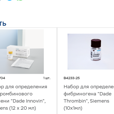
ТЬ
704
1 шт.
B4233-25
р для определения
Набор для определе
тромбинового
фибриногена "Dade
ени "Dade Innovin",
Thrombin", Siemens
ens (12 х 20 мл)
(10x1мл)