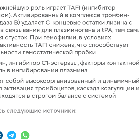
жнейшую роль играет TAFI (ингибитор
ом). Активированный в комплексе тромбин-
аза B) удаляет С-концевые остатки лизина с
в связывания для плазминогена и tPA, тем сам
 сгусток. При гемофилии, в условиях
активность TAFI снижена, что способствует
ьности гемостатической пробки.
н, ингибитор C1-эстеразы, факторы контактно
ль в ингибировании плазмина.
яет собой высокоорганизованный и динамичны
я активация тромбоцитов, каскада коагуляции 
ходятся в строгом балансе с системой
сь следующие источники: