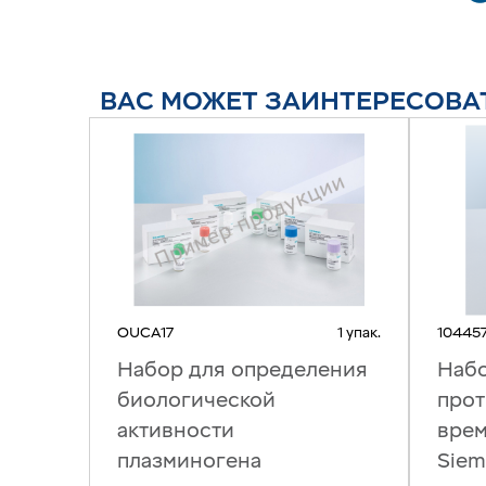
ВАС МОЖЕТ ЗАИНТЕРЕСОВА
OUCA17
1 упак.
10445
Набор для определения
Набо
биологической
про
активности
врем
плазминогена
Siem