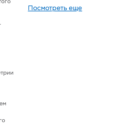
того
Посмотреть еще
т
етрии
ием
го