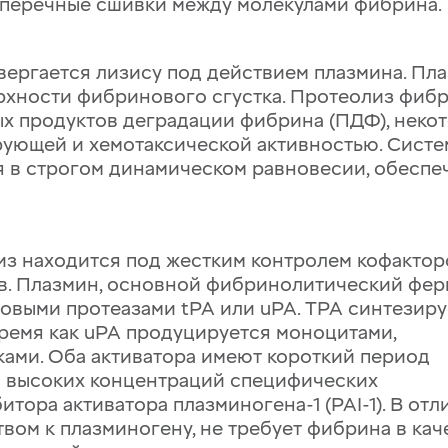
оперечные сшивки между молекулами фибрина.
вергается лизису под действием
плазмина
. Пл
ерхности фибринового сгустка. Протеолиз фиб
х продуктов деградации фибрина (ПДФ), неко
ующей и хемотаксической активностью. Сист
я в строгом динамическом равновесии, обеспе
из находится под жестким контролем кофактор
в. Плазмин, основной фибринолитический фер
овыми протеазами tPA или uPA. TPA синтезиру
ремя как uPA продуцируется моноцитами,
ками. Оба активатора имеют короткий период
за высоких концентраций специфических
тора активатора плазминогена-1 (PAI-1). В отл
вом к плазминогену, не требует фибрина в кач