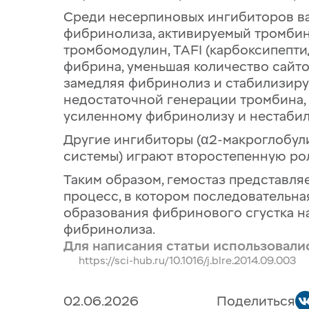
Среди несерпиновых ингибиторов ва
фибринолиза, активируемый тромбин
тромбомодулин, TAFI (карбоксипептид
фибрина, уменьшая количество сайто
замедляя фибринолиз и стабилизируя
недостаточной генерации тромбина, 
усиленному фибринолизу и нестабил
Другие ингибиторы (α2-макроглобули
системы) играют второстепенную ро
Таким образом, гемостаз представл
процесс, в котором последовательна
образования фибринового сгустка на
фибринолиза.
Для написания статьи использовали
https://sci-hub.ru/10.1016/j.blre.2014.09.003
02.06.2026
Поделиться