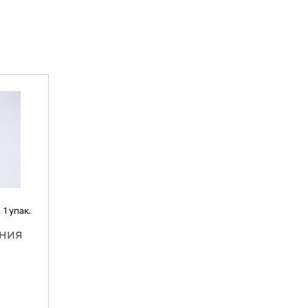
1 упак.
ния