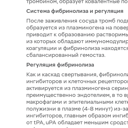
тромбином, образует ковалентные п
Система фибринолиза и регуляция
После заживления сосуда тромб под
образуется из плазминогена на пов
приводит к образованию растворимы
из которых обладают иммуномодулир
коагуляции и фибринолиза находятс
сбалансированный гемостаз.
Регуляция фибринолиза
Как и каскад свертывания, фибринол
ингибиторов и клеточных рецепторо
активируется из плазминогена серин
преимущественно эндотелием, в то в
макрофагами и эпителиальными клет
полужизни в плазме (4-8 минут) из-
ингибиторов, главным образом ингиби
от tPA, uPA обладает меньшим сродст