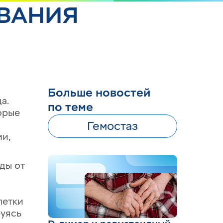
ОВАНИЯ
Больше новостей
а.
по теме
орые
Гемостаз
и,
ды от
летки
руясь