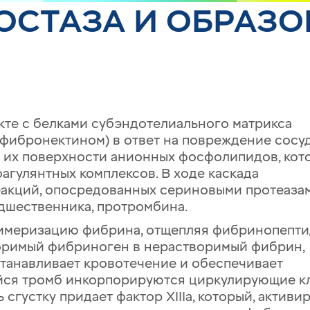
ОСТАЗА И ОБРАЗ
кте с белками субэндотелиального матрикса
 фибронектином) в ответ на повреждение сосуд
а их поверхности анионных фосфолипидов, кот
агулянтных комплексов. В ходе каскада
еакций, опосредованных сериновыми протеазам
едшественника,
протромбина
.
лимеризацию фибрина, отщепляя фибринопепти
воримый фибриноген в нерастворимый
фибрин
,
станавливает кровотечение и обеспечивает
йся тромб инкорпорируются циркулирующие к
сгустку придает фактор XIIIa, который, активи