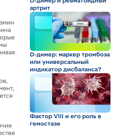
D-димер и ревматоидный
артрит
азмин
рина
торые
емы
чивая
D-димер: маркер тромбоза
или универсальный
индикатор дисбаланса?
ов,
мент,
ется
Фактор VIII и его роль в
гемостазе
ичие
естве