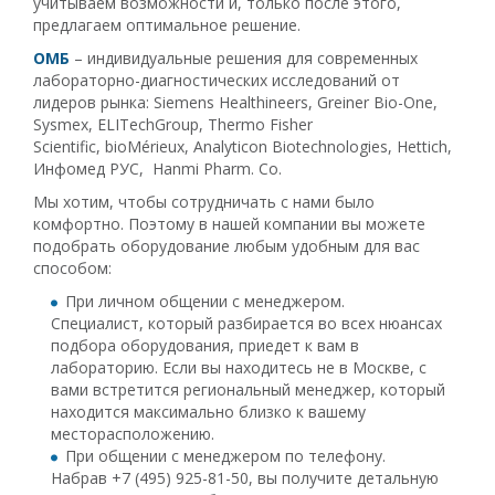
учитываем возможности и, только после этого,
предлагаем оптимальное решение.
ОМБ
– индивидуальные решения для современных
лабораторно-диагностических исследований от
лидеров рынка:
Siemens Healthineers
,
Greiner Bio-One
,
Sysmex
,
ELITechGroup
,
Thermo Fisher
Scientific
,
bioMérieux,
Analyticon Biotechnologies
,
Hettich
,
Инфомед РУС
,
Hanmi Pharm. Co
.
Мы хотим, чтобы сотрудничать с нами было
комфортно. Поэтому в нашей компании вы можете
подобрать оборудование любым удобным для вас
способом:
При личном общении с менеджером.
Специалист, который разбирается во всех нюансах
подбора оборудования, приедет к вам в
лабораторию. Если вы находитесь не в Москве, с
вами встретится региональный менеджер, который
находится максимально близко к вашему
месторасположению.
При общении с менеджером по телефону.
Набрав
+7 (495) 925-81-50
, вы получите детальную