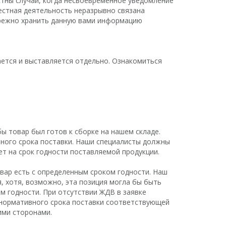
стны случаи, когда несвоевременное уведомление
естная деятельность неразрывно связана
ережно хранить данную вами информацию
ается и выставляется отдельно. Ознакомиться
ы товар был готов к сборке на нашем складе.
ного срока поставки. Наши специалисты должны
т на срок годности поставляемой продукции.
овар есть с определенным сроком годности. Наш
я, хотя, возможно, эта позиция могла бы быть
м годности. При отсутствии ЖДВ в заявке
 нормативного срока поставки соответствующей
ими сторонами.