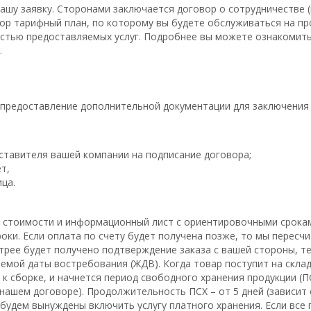
шу заявку. Сторонами заключается договор о сотрудничестве (
ор тарифный план, по которому вы будете обслуживаться на п
стью предоставляемых услуг. Подробнее вы можете ознакомитьс
.
редоставление дополнительной документации для заключения 
тавителя вашей компании на подписание договора;
т,
ца.
ем стоимости и информационный лист с ориентировочными срока
роки. Если оплата по счету будет получена позже, то мы пересч
рее будет получено подтверждение заказа с вашей стороны, те
мой даты востребования (ЖДВ). Когда товар поступит на склад
 сборке, и начнется период свободного хранения продукции (П
 нашем договоре). Продолжительность ПСХ – от 5 дней (зависит о
будем вынуждены включить услугу платного хранения. Если все 