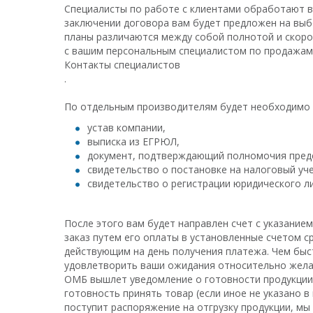
Специалисты по работе с клиентами обработают ва
заключении договора вам будет предложен на выб
планы различаются между собой полнотой и скоро
с вашим персональным специалистом по продажам
Контакты специалистов
.
По отдельным производителям будет необходимо п
устав компании,
в
ыписка из ЕГРЮЛ,
документ, подтверждающий полномочия предс
свидетельство о постановке на налоговый уче
свидетельство о регистрации юридического ли
После этого вам будет направлен счет с указани
заказ путем его оплаты в установленные счетом с
действующим на день получения платежа. Чем быст
удовлетворить ваши ожидания относительно желае
ОМБ вышлет уведомление о готовности продукции к
готовность принять товар (если иное не указано в
поступит распоряжение на отгрузку продукции, мы 