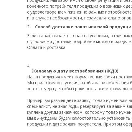
продукции. Мы заботимся о своей репутации и без
конечного потребителя продукции о возникших де
с удовлетворением жизненно важных потребносте
и, в случае необходимости, незамедлительно опо
2.
Способ доставки заказываемой продукци
Если вы заказываете товар на условиях, отличных
с условиями доставки подробнее можно в разделе
Оплата и доставка.
3.
Желаемую дату востребования (ЖДВ)
Наша продукция имеет нормативные сроки поставки
Мы приложим все усилия, чтобы ваши пожелания б
знать эту дату, чтобы сроки поставки максимальн
Пример: вы размещаете заявку, товар нужен вам н
специалист, не зная ЖДВ, резервирует за вашим за
куплена другим заказчиком, которому товар нужен
мы вынуждены будем самостоятельно установить 
продукции к дате заявки покупателя. При этом с