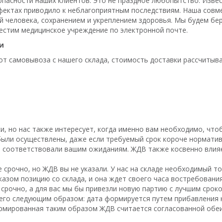
опасности наших клиентов. Это не праздное любопытство. Изве
фектах приводило к неблагоприятным последствиям. Наша совм
й человека, сохранением и укреплением здоровья. Мы будем б
вестим медицинское учреждение по электронной почте.
и
 от самовывоза с нашего склада, стоимость доставки рассчитыв
, но нас также интересует, когда именно вам необходимо, чтоб
ыли осуществлены, даже если требуемый срок короче норматив
о соответствовали вашим ожиданиям. ЖДВ также косвенно влияе
е срочно, но ЖДВ вы не указали. У нас на складе необходимый т
казом позицию со склада, и она ждет своего часа востребовани
 срочно, а для вас мы бы привезли новую партию с лучшим сроко
его следующим образом: дата формируется путем прибавления
формированная таким образом ЖДВ считается согласованной обе