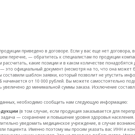
родукции приведено в договоре. Если у вас еще нет договора, 
ашем перечне, — обратитесь к специалистам по продукции комп
м рассчитать, какие позиции и в каком количестве понадобятся
а — это официальный документ (несмотря на то, что она может б
ы составили
шаблон заявки
, который позволит не упустить ин
Б начинается от 10 000 рублей. Вы можете самостоятельно по
ть увеличено до минимальной суммы заказа. Исключение соста
х данных, необходимо сообщить нам следующую информацию:
одукции
(в том случае, если продукция заказывается для пере
 задача — сохранение и повышение уровня здоровья населения.
ительно уведомить медицинское учреждение, в случае возникн
или пациента. Именно поэтому мы просим указать вас ИНН и ко