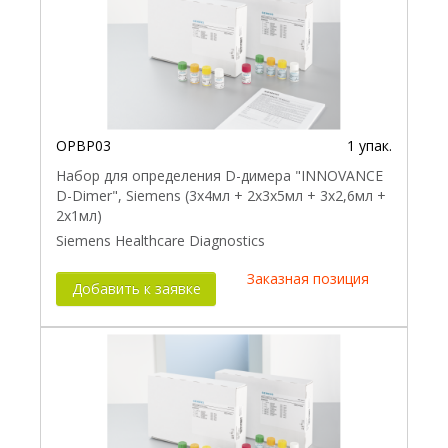
OPBP03
1 упак.
Набор для определения D-димера "INNOVANCE
D-Dimer", Siemens (3х4мл + 2x3х5мл + 3х2,6мл +
2х1мл)
Siemens Healthcare Diagnostics
Заказная позиция
Добавить к заявке