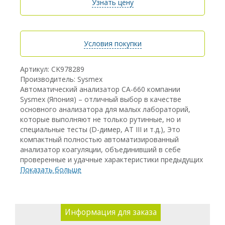
Узнать цену
Условия покупки
Артикул: CK978289
Производитель: Sysmex
Автоматический анализатор СА-660 компании
Sysmex (Япония) – отличный выбор в качестве
основного анализатора для малых лабораторий,
которые выполняют не только рутинные, но и
специальные тесты (D-димер, AT III и т.д.), Это
компактный полностью автоматизированный
анализатор коагуляции, объединивший в себе
проверенные и удачные характеристики предыдущих
моделей. В новой модели были обновлены
Показать больше
технологические узлы
также анализатор облачен в новый корпус.
Sysmex CA-660 может выполнять роль back-up
Информация для заказа
анализатора в крупных лабораториях.