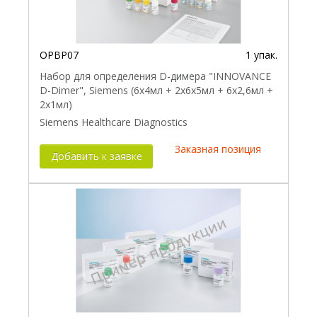
OPBP07
1 упак.
Набор для определения D-димера "INNOVANCE
D-Dimer", Siemens (6x4мл + 2x6x5мл + 6x2,6мл +
2x1мл)
Siemens Healthcare Diagnostics
Заказная позиция
Добавить к заявке