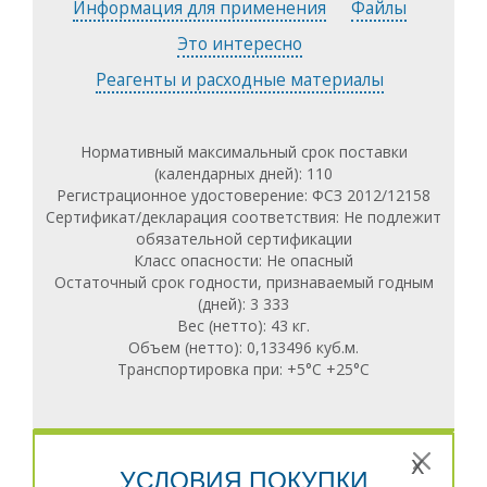
Информация для применения
Файлы
Sysmex СА-660 выполняет клоттинговые,
хромогенные и иммунологические тесты.
Это интересно
Отвечая всем требованиям высокого качества,
Реагенты и расходные материалы
анализатор прослужит в течение многих лет даже в
условиях максимальной нагрузки (до 100 проб в
день) с производительностью до 60 ПТ/час.
Нормативный максимальный срок поставки
Sysmex CA-660 — это износостойкий и надежный
(календарных дней): 110
анализатор с прочной конструкцией,
Регистрационное удостоверение: ФСЗ 2012/12158
соответствующей передовой концепции Silent
Сертификат/декларация соответствия: Не подлежит
Design. Анализатор обеспечит надежную работу изо
обязательной сертификации
дня в день в течение многих лет.
Класс опасности: Не опасный
Остаточный срок годности, признаваемый годным
(дней): 3 333
Вес (нетто): 43 кг.
Объем (нетто): 0,133496 куб.м.
Транспортировка при: +5°С +25°С
x
УСЛОВИЯ ПОКУПКИ