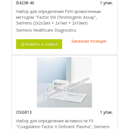
B4238-40
1 упак.
Набор для определения FVIII хромогенным
методом "Factor VIII Chromogenic Assay",
Siemens (2x2x2мл + 2x1мл + 2x10мл)
Siemens Healthcare Diagnostics
Заказная позиция
Добавить к заявке
OSGR13
1 упак.
Набор для определения активности FII
"Coagulation Factor II Deficient Plasma", Siemens