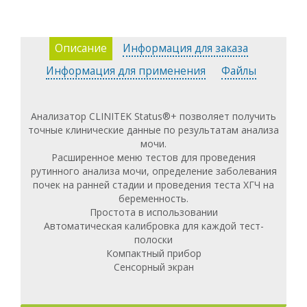
- электропитание: 220 В переменного тока или 6
батарей типа ААА
- габариты 272 х 171 х 158 мм
- вес 1,66 кг
Описание
Информация для заказа
Информация для применения
Файлы
Анализатор CLINITEK Status®+ позволяет получить
точные клинические данные по результатам анализа
мочи.
Расширенное меню тестов для проведения
рутинного анализа мочи, определение заболевания
почек на ранней стадии и проведения теста ХГЧ на
беременность.
Простота в использовании
Автоматическая калибровка для каждой тест-
полоски
Компактный прибор
Сенсорный экран