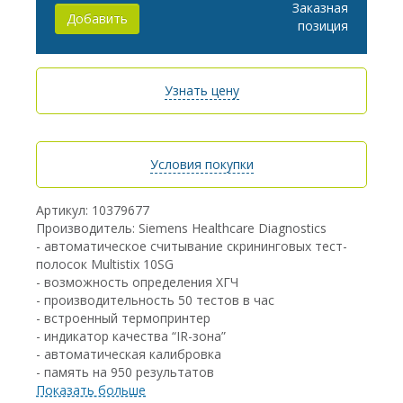
Заказная
Добавить
позиция
Узнать цену
Условия покупки
Артикул: 10379677
Производитель: Siemens Healthcare Diagnostics
- автоматическое считывание скрининговых тест-
полосок Multistix 10SG
- возможность определения ХГЧ
- производительность 50 тестов в час
- встроенный термопринтер
- индикатор качества “IR-зона”
- автоматическая калибровка
- память на 950 результатов
- RS 232 порт для передачи данных в компьютер
Показать больше